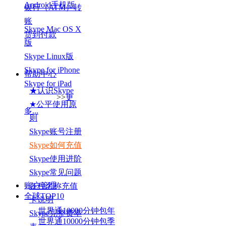
Android手机版
银行（ATM）转
账
Skype Mac OS X
货到付款
版
Skype Linux版
Skype for iPhone
帮助中心
Skype for iPad
★认识Skype
>>
更
★公平使用原
多...
则
Skype账号注册
Skype如何充值
Skype使用进阶
Skype常见问题
账户管理
各种名称充值
全球TOP
10
卡说明
世界通10000分钟包年
Skype完整费率
世界通10000分钟包季