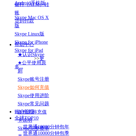
Android手机版
银行（ATM）转
账
Skype Mac OS X
货到付款
版
Skype Linux版
Skype for iPhone
帮助中心
Skype for iPad
★认识Skype
>>
更
★公平使用原
多...
则
Skype账号注册
Skype如何充值
Skype使用进阶
Skype常见问题
账户管理
各种名称充值
全球TOP
10
卡说明
世界通10000分钟包年
Skype完整费率
世界通10000分钟包季