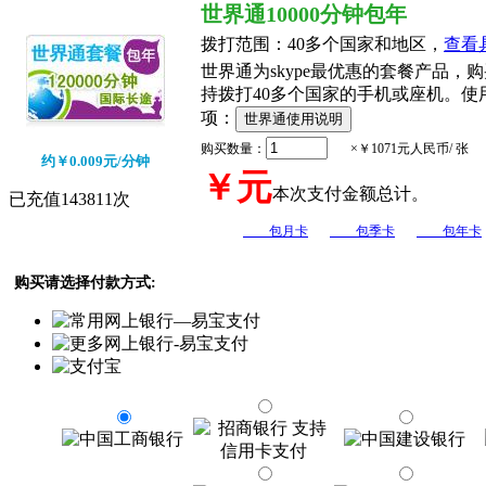
世界通10000分钟包年
拨打范围：
40多个国家和地区，
查看
世界通为skype最优惠的套餐产品，
持拨打40多个国家的手机或座机。使
项：
购买数量：
×￥1071元人民币/ 张
约￥0.009元/分钟
￥
元
本次支付金额总计。
已充值143811次
包月卡
包季卡
包年卡
购买请选择付款方式: