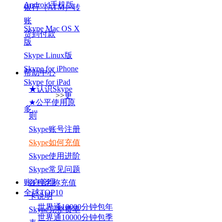
Android手机版
银行（ATM）转
账
Skype Mac OS X
货到付款
版
Skype Linux版
Skype for iPhone
帮助中心
Skype for iPad
★认识Skype
>>
更
★公平使用原
多...
则
Skype账号注册
Skype如何充值
Skype使用进阶
Skype常见问题
账户管理
各种名称充值
全球TOP
10
卡说明
世界通10000分钟包年
Skype完整费率
世界通10000分钟包季