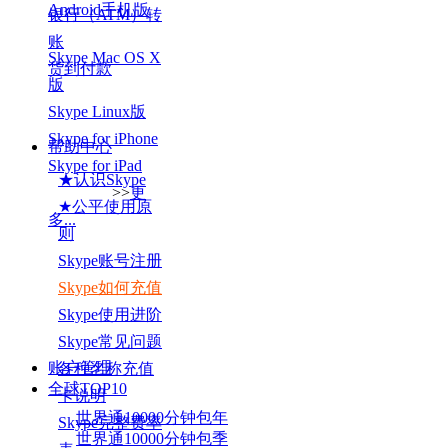
Android手机版
银行（ATM）转
账
Skype Mac OS X
货到付款
版
Skype Linux版
Skype for iPhone
帮助中心
Skype for iPad
★认识Skype
>>
更
★公平使用原
多...
则
Skype账号注册
Skype如何充值
Skype使用进阶
Skype常见问题
账户管理
各种名称充值
全球TOP
10
卡说明
世界通10000分钟包年
Skype完整费率
世界通10000分钟包季