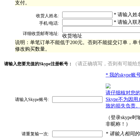
支付。
* 请输入姓
收货人姓名:
* 请输入联
手机/电话:
详细收货邮寄地址:
收货地址
说明：单笔订单不能低于200元。否则不能提交订单，单卡
修改购买数量。
（请正确填写，否则有可能给
请输入您要充值的Skype注册帐号：
* 我的skype
请仔细核对您
Skype不为因
请输入Skype账号:
致的损失负责
（登录skype
非昵称！）
* 请输入相同的
请重复输一次: