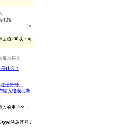
名
系电话
*
面值200以下可
您带来损失）
账号是什么？
的注册帐号，
用户输入错误而导
。
时输入的用户名，
Skype注册账号！