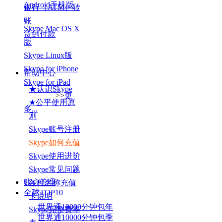
Android手机版
银行（ATM）转
账
Skype Mac OS X
货到付款
版
Skype Linux版
Skype for iPhone
帮助中心
Skype for iPad
★认识Skype
>>
更
★公平使用原
多...
则
Skype账号注册
Skype如何充值
Skype使用进阶
Skype常见问题
账户管理
各种名称充值
全球TOP
10
卡说明
世界通10000分钟包年
Skype完整费率
世界通10000分钟包季