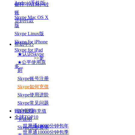
Android手机版
银行（ATM）转
账
Skype Mac OS X
货到付款
版
Skype Linux版
Skype for iPhone
帮助中心
Skype for iPad
★认识Skype
>>
更
★公平使用原
多...
则
Skype账号注册
Skype如何充值
Skype使用进阶
Skype常见问题
账户管理
各种名称充值
全球TOP
10
卡说明
世界通10000分钟包年
Skype完整费率
世界通10000分钟包季