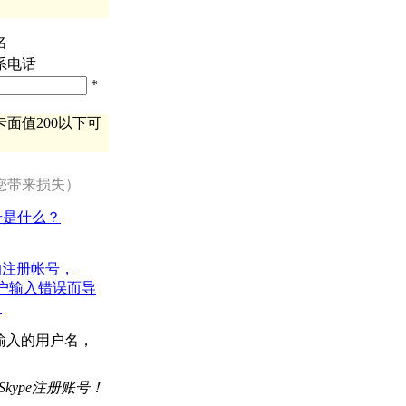
名
系电话
*
面值200以下可
您带来损失）
账号是什么？
的注册帐号，
用户输入错误而导
。
时输入的用户名，
Skype注册账号！