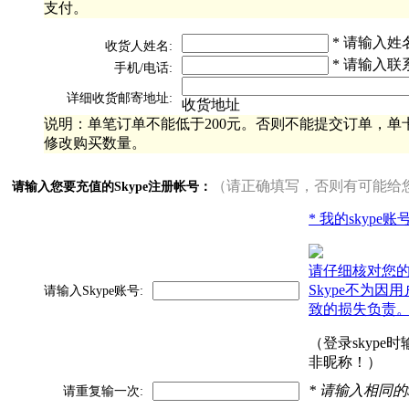
支付。
* 请输入姓
收货人姓名:
* 请输入联
手机/电话:
详细收货邮寄地址:
收货地址
说明：单笔订单不能低于200元。否则不能提交订单，单卡
修改购买数量。
（请正确填写，否则有可能给
请输入您要充值的Skype注册帐号：
* 我的skype
请仔细核对您
Skype不为因
请输入Skype账号:
致的损失负责
（登录skype
非昵称！）
* 请输入相同的
请重复输一次: