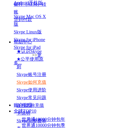
Android手机版
银行（ATM）转
账
Skype Mac OS X
货到付款
版
Skype Linux版
Skype for iPhone
帮助中心
Skype for iPad
★认识Skype
>>
更
★公平使用原
多...
则
Skype账号注册
Skype如何充值
Skype使用进阶
Skype常见问题
账户管理
各种名称充值
全球TOP
10
卡说明
世界通10000分钟包年
Skype完整费率
世界通10000分钟包季