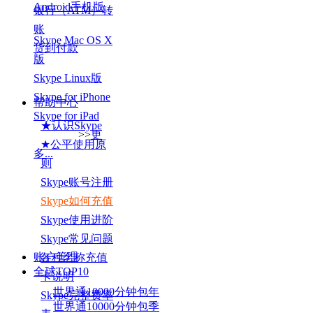
Android手机版
银行（ATM）转
账
Skype Mac OS X
货到付款
版
Skype Linux版
Skype for iPhone
帮助中心
Skype for iPad
★认识Skype
>>
更
★公平使用原
多...
则
Skype账号注册
Skype如何充值
Skype使用进阶
Skype常见问题
账户管理
各种名称充值
全球TOP
10
卡说明
世界通10000分钟包年
Skype完整费率
世界通10000分钟包季