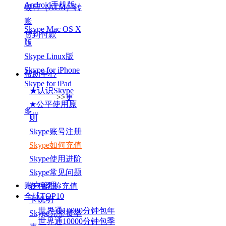
Android手机版
银行（ATM）转
账
Skype Mac OS X
货到付款
版
Skype Linux版
Skype for iPhone
帮助中心
Skype for iPad
★认识Skype
>>
更
★公平使用原
多...
则
Skype账号注册
Skype如何充值
Skype使用进阶
Skype常见问题
账户管理
各种名称充值
全球TOP
10
卡说明
世界通10000分钟包年
Skype完整费率
世界通10000分钟包季