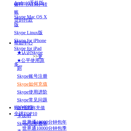
Android手机版
银行（ATM）转
账
Skype Mac OS X
货到付款
版
Skype Linux版
Skype for iPhone
帮助中心
Skype for iPad
★认识Skype
>>
更
★公平使用原
多...
则
Skype账号注册
Skype如何充值
Skype使用进阶
Skype常见问题
账户管理
各种名称充值
全球TOP
10
卡说明
世界通10000分钟包年
Skype完整费率
世界通10000分钟包季