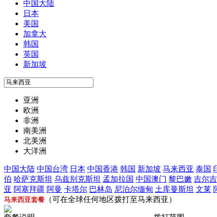
中国大陆
日本
美国
加拿大
韩国
英国
新加坡
亚洲
欧洲
非洲
南美洲
北美洲
大洋洲
中国大陆
中国台湾
日本
中国香港
韩国
新加坡
马来西亚
泰国
伯
哈萨克斯坦
乌兹别克斯坦
孟加拉国
中国澳门
黎巴嫩
吉尔吉
亚
阿塞拜疆
阿曼
卡塔尔
巴林岛
尼泊尔
缅甸
土库曼斯坦
文莱
（可在全球任何地区拨打至马来西亚）
马来西亚套餐