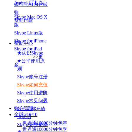
Android手机版
银行（ATM）转
账
Skype Mac OS X
货到付款
版
Skype Linux版
Skype for iPhone
帮助中心
Skype for iPad
★认识Skype
>>
更
★公平使用原
多...
则
Skype账号注册
Skype如何充值
Skype使用进阶
Skype常见问题
账户管理
各种名称充值
全球TOP
10
卡说明
世界通10000分钟包年
Skype完整费率
世界通10000分钟包季