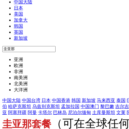
中国大陆
日本
美国
加拿大
韩国
英国
新加坡
亚洲
欧洲
非洲
南美洲
北美洲
大洋洲
中国大陆
中国台湾
日本
中国香港
韩国
新加坡
马来西亚
泰国
伯
哈萨克斯坦
乌兹别克斯坦
孟加拉国
中国澳门
黎巴嫩
吉尔吉
亚
阿塞拜疆
阿曼
卡塔尔
巴林岛
尼泊尔
缅甸
土库曼斯坦
文莱
（可在全球任
圭亚那套餐